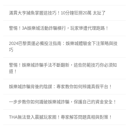
滿貫大亨捕魚掌握這技巧！10分鐘狂撈20萬 太扯了
警惕！3A娛樂城活動詐騙橫行，玩家慘遭代理跑路！
2024巴黎奧運必備投注指南：娛樂城體驗金下注策略與技
巧
警惕！娛樂城詐騙手法不斷翻新，這些防範技巧你必須知
道！
娛樂城詐騙背後的陰謀：專家教你如何辨識真假平台！
一步步教你如何識破娛樂城詐騙，保護自己的資金安全！
THA無法登入震撼玩家圈！專家解答問題真相與對策！