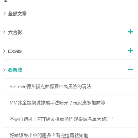
萬
全部文章
六合彩
EX999
娛樂城
Sit-n-Go德州撲克錦標賽中高風險的玩法
MM兆金娛樂城詐騙手法曝光？玩家應多加防範
不要再錯過！PTT網友推薦熱門娛樂城名單大整理！
好吔娛樂出金問題多？看完這篇就知道