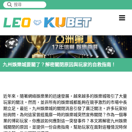
九州娛樂城要關了？解密關閉原因與玩家的自救指南！
首頁
娛樂城
九州娛樂城要關了？解密關閉原因與玩家的自救指南！
近年來，隨著網絡娛樂業的迅速發展，越來越多的娛樂城吸引了大量
玩家的關注。然而，並非所有的娛樂城都能夠在競爭激烈的市場中長
期立足。最近，九州娛樂城的關閉消息引發了廣泛關注。許多玩家紛
紛詢問，為何這家曾經風靡一時的娛樂城突然宣佈關閉？作為一個專
業的博彩玩家，你應該如何應對這一突發事件？本文將解密九州娛樂
城關閉的原因，並提供一份自救指南，幫助玩家在面對這種情況時保