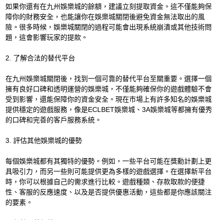
如果你還有在九州娛樂城的餘額，建議立刻提取資金。這不僅能夠保
障你的財務安全，也能讓你在娛樂城關閉後避免資金無法取出的風
險。很多時候，娛樂城關閉的過程可能會出現系統崩潰或其他技術問
題，這會影響玩家的提款。
2. 了解合法的替代平台
在九州娛樂城關閉後，找到一個可靠的替代平台至關重要。選擇一個
擁有良好口碑和透明運營的娛樂城，不僅能夠確保你的遊戲體驗不會
受到影響，還能保障你的資金安全。現在市場上有許多知名的娛樂城
提供穩定的遊戲服務，像是ECLBET娛樂城、3A娛樂城等都擁有優秀
的口碑和完善的客戶服務系統。
3. 評估其他娛樂城的優勢
每個娛樂城都有其獨特的優勢。例如，一些平台可能在獎勳計劃上更
具吸引力，而另一些則可能提供更為多樣的遊戲選擇。在選擇新平台
時，你可以根據自己的需求進行比較。遊戲種類、存款取款的便捷
性、客服的反應速度、以及是否提供優惠活動，這些都是你應該關注
的要素。