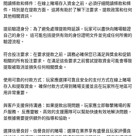
閱讀條款和條件：在線上賭場存入資金之前，必須仔細閱讀條款和條
件，特別是在提款方面。 這將有助於了解下注要求、提款政策和任何
其他相關資訊。
提前驗證身分：為了避免處理提款時延誤，玩家可以盡快向賭場驗證
自己的身分。 這可能包括提供有效的身份證明文件並完成任何所需的
驗證流程。
符合投注要求：在要求提款之前，請務必確保您已滿足與獎金和促銷
相關的所有投注要求。 在滿足這些要求之前嘗試提取資金可能會導致
提取被取消並損失任何相關獎金。
使用可靠的付款方式：玩家應選擇可靠且安全的支付方式在線上賭場
存入和提取資金。 確保付款方式得到賭場支援並且在玩家所在地區可
用非常重要。
與客戶支援保持溝通：如果提款出現問題，玩家應立即聯繫賭場的客
戶服務。 反應靈敏、高效的支援團隊可以幫助快速有效地解決問題，
並根據需要提供額外的指導和協助。
選擇信譽良好、信譽良好的賭場：選擇在業界享有盛譽且玩家評價良