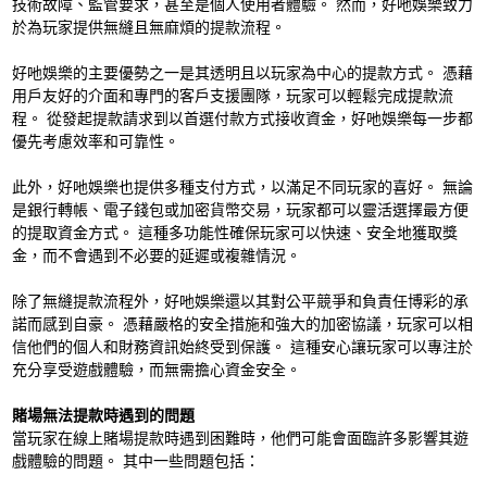
技術故障、監管要求，甚至是個人使用者體驗。 然而，好吔娛樂致力
於為玩家提供無縫且無麻煩的提款流程。
好吔娛樂的主要優勢之一是其透明且以玩家為中心的提款方式。 憑藉
用戶友好的介面和專門的客戶支援團隊，玩家可以輕鬆完成提款流
程。 從發起提款請求到以首選付款方式接收資金，好吔娛樂每一步都
優先考慮效率和可靠性。
此外，好吔娛樂也提供多種支付方式，以滿足不同玩家的喜好。 無論
是銀行轉帳、電子錢包或加密貨幣交易，玩家都可以靈活選擇最方便
的提取資金方式。 這種多功能性確保玩家可以快速、安全地獲取獎
金，而不會遇到不必要的延遲或複雜情況。
除了無縫提款流程外，好吔娛樂還以其對公平競爭和負責任博彩的承
諾而感到自豪。 憑藉嚴格的安全措施和強大的加密協議，玩家可以相
信他們的個人和財務資訊始終受到保護。 這種安心讓玩家可以專注於
充分享受遊戲體驗，而無需擔心資金安全。
賭場無法提款時遇到的問題
當玩家在線上賭場提款時遇到困難時，他們可能會面臨許多影響其遊
戲體驗的問題。 其中一些問題包括：