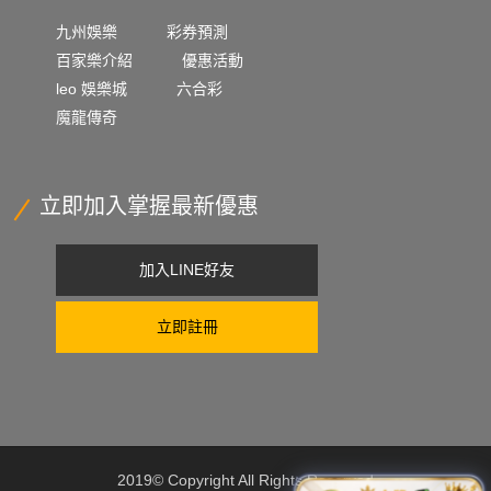
九州娛樂
彩券預測
百家樂介紹
優惠活動
leo 娛樂城
六合彩
魔龍傳奇
立即加入掌握最新優惠
加入LINE好友
立即註冊
2019© Copyright All Rights Reserved