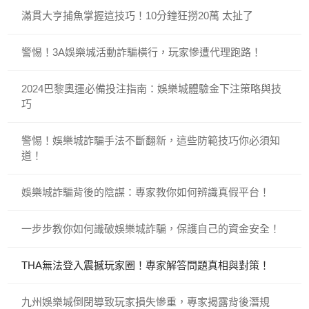
滿貫大亨捕魚掌握這技巧！10分鐘狂撈20萬 太扯了
警惕！3A娛樂城活動詐騙橫行，玩家慘遭代理跑路！
2024巴黎奧運必備投注指南：娛樂城體驗金下注策略與技
巧
警惕！娛樂城詐騙手法不斷翻新，這些防範技巧你必須知
道！
娛樂城詐騙背後的陰謀：專家教你如何辨識真假平台！
一步步教你如何識破娛樂城詐騙，保護自己的資金安全！
THA無法登入震撼玩家圈！專家解答問題真相與對策！
九州娛樂城倒閉導致玩家損失慘重，專家揭露背後潛規