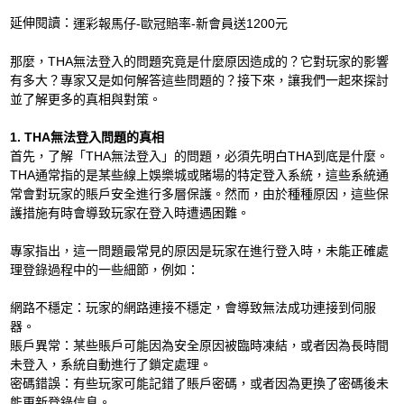
延伸閱讀：
運彩報馬仔-歐冠賠率-新會員送1200元
那麼，THA無法登入的問題究竟是什麼原因造成的？它對玩家的影響
有多大？專家又是如何解答這些問題的？接下來，讓我們一起來探討
並了解更多的真相與對策。
1. THA無法登入問題的真相
首先，了解「THA無法登入」的問題，必須先明白THA到底是什麼。
THA通常指的是某些線上娛樂城或賭場的特定登入系統，這些系統通
常會對玩家的賬戶安全進行多層保護。然而，由於種種原因，這些保
護措施有時會導致玩家在登入時遭遇困難。
專家指出，這一問題最常見的原因是玩家在進行登入時，未能正確處
理登錄過程中的一些細節，例如：
網路不穩定：玩家的網路連接不穩定，會導致無法成功連接到伺服
器。
賬戶異常：某些賬戶可能因為安全原因被臨時凍結，或者因為長時間
未登入，系統自動進行了鎖定處理。
密碼錯誤：有些玩家可能記錯了賬戶密碼，或者因為更換了密碼後未
能更新登錄信息。