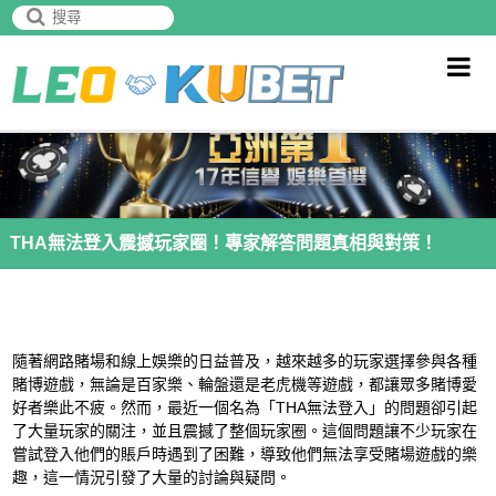
THA無法登入震撼玩家圈！專家解答問題真相與對策！
首頁
娛樂城
THA無法登入震撼玩家圈！專家解答問題真相與對策！
隨著網路賭場和線上娛樂的日益普及，越來越多的玩家選擇參與各種
賭博遊戲，無論是百家樂、輪盤還是老虎機等遊戲，都讓眾多賭博愛
好者樂此不疲。然而，最近一個名為「THA無法登入」的問題卻引起
了大量玩家的關注，並且震撼了整個玩家圈。這個問題讓不少玩家在
嘗試登入他們的賬戶時遇到了困難，導致他們無法享受賭場遊戲的樂
趣，這一情況引發了大量的討論與疑問。